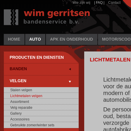
Wie zijn wij
| FAQ |
Contact
HOME
AUTO
APK EN ONDERHOUD
MOTOR/SCOO
PRODUCTEN EN DIENSTEN
LICHTMETALEN
BANDEN
Lichtmetal
VELGEN
voor de au
Stalen velgen
modern of 
Lichtmetalen velgen
automobili
Assortiment
Velg reparatie
De persoon
Gallery
oud, besta
Accessoires
verzorgde 
Gebruikte zomer/winter sets
autofabrik