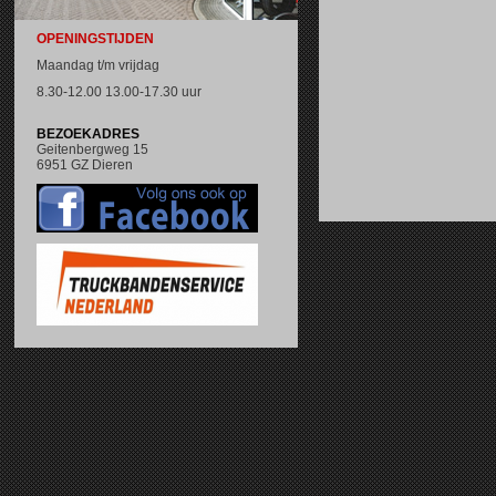
OPENINGSTIJDEN
Maandag t/m vrijdag
8.30-12.00 13.00-17.30 uur
BEZOEKADRES
Geitenbergweg 15
6951 GZ Dieren